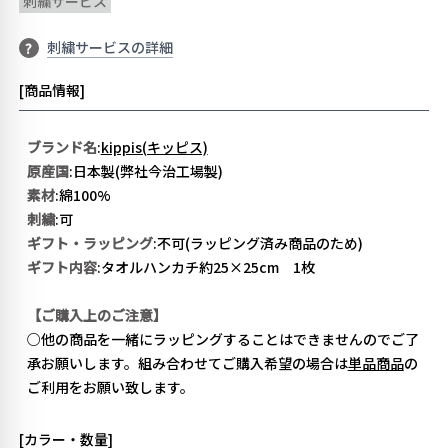
刺繍サービス
刺繍サービスの詳細
?
[商品情報]
ブランド名
:
kippis(キッピス)
原産国
:日本製(弊社今治工場製)
素材
:綿100%
刺繍
:可
ギフト・ラッピング
:不可(ラッピング済み商品のため)
ギフト内容
:タオルハンカチ約25×25cm 1枚
【ご購入上のご注意】
○他の商品を一緒にラッピングすることはできませんのでご了
承お願いします。組み合わせてご購入希望の場合は
単品商品
の
ご利用をお願い致します。
[カラー・数量]