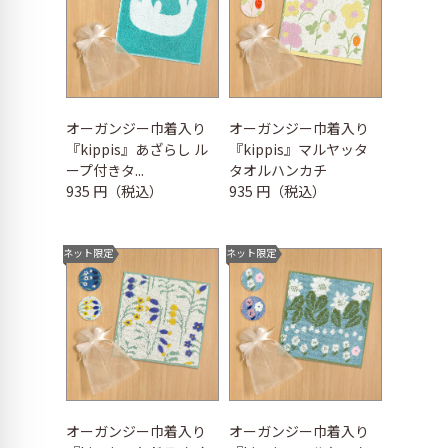
オーガンジー巾着入り
オーガンジー巾着入り
『kippis』あざらし ル
『kippis』マルヤッタ
ープ付きタ...
タオルハンカチ
935 円（税込）
935 円（税込）
ネット限定
ネット限定
オーガンジー巾着入り
オーガンジー巾着入り