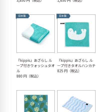
3,850 円（税込）
1,650 円（税込）
日本製
日本製
『kippis』あざらし ル
『kippis』あざらし ル
ープ付きウォッシュタオ
ープ付きタオルハンカチ
ル
825 円（税込）
880 円（税込）