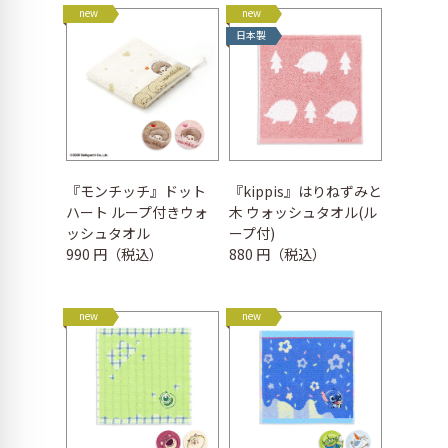
new
new
日本製
『モンチッチ』ドット
『kippis』はりねずみと
ハート ループ付きウォ
木 ウォッシュタオル(ル
ッシュタオル
ープ付)
990 円（税込）
880 円（税込）
new
new