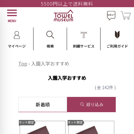
5500円以上で送料無料
MENU
マイページ
検索
刺繍サービス
ご利用ガイド
Top
›
入園入学おすすめ
入園入学おすすめ
( 全 142件 )
新着順
絞り込み
ネット限定
ネット限定