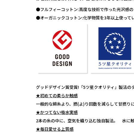
●フルフィーコットン:高度な技術で作った光沢感
●オーガニックコットン:化学物質を3年以上使っ
グッドデザイン賞受賞!「5ツ星クオリティ」製法の
★初めての柔らか触感
一般的な綿糸より、撚(よ)り回数を減らして甘撚
★かつてない吸水実感
2本の糸の中に、空気を織り込む独自製法。 水に
★毎日愛せる上質感