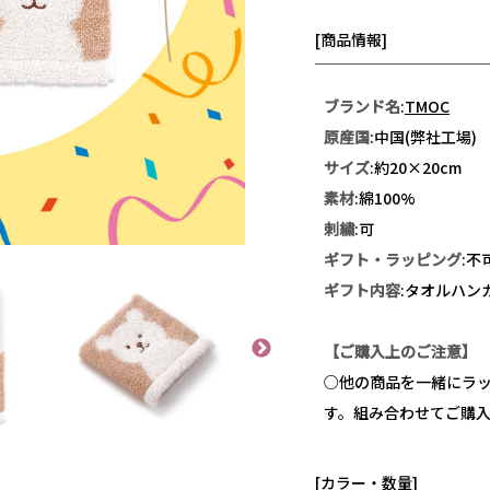
[商品情報]
ブランド名
:
TMOC
原産国
:中国(弊社工場)
サイズ
:約20×20cm
素材
:綿100%
刺繍
:可
ギフト・ラッピング
:不
ギフト内容
:タオルハンカ
【ご購入上のご注意】
○他の商品を一緒にラ
す。組み合わせてご購
[カラー・数量]