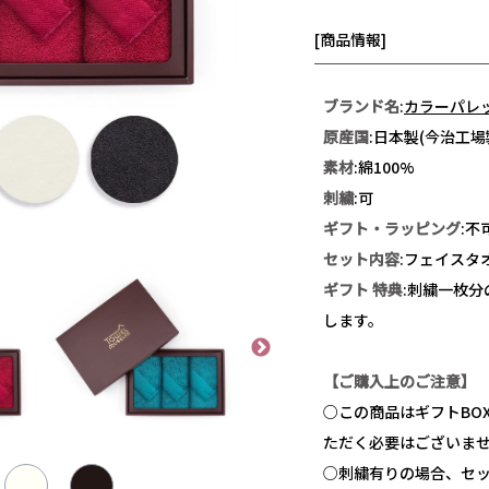
[商品情報]
ブランド名
:
カラーパレ
原産国
:日本製(今治工場
素材
:綿100%
刺繍
:可
ギフト・ラッピング
:不
セット内容
:フェイスタオ
ギフト 特典
:刺繍一枚
します。
【ご購入上のご注意】
○この商品はギフトBO
ただく必要はございま
○刺繍有りの場合、セ