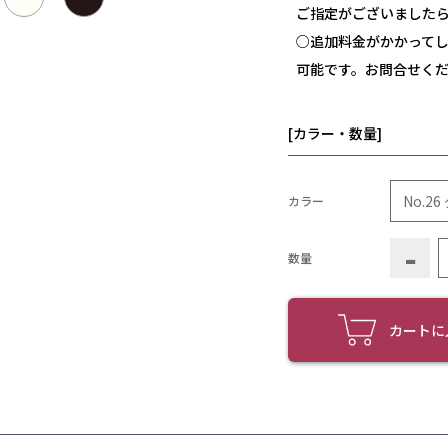
ご指定がございました
○追加料金がかかって
可能です。お問合せく
[カラー・数量]
カラー
-
数量
カートに