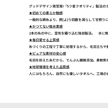
グッドデザイン賞受賞!「5ツ星クオリティ」製法の
★初めての柔らか触感
一般的な綿糸より、撚(よ)り回数を減らして甘撚
★かつてない吸水実感
2本の糸の中に、空気を織り込む独自製法。 水に
★毎日愛せる上質感
糸づくりの工程で丁寧に処理するから、毛羽立ちや
★ピュアな素材の安心感
毛羽を抑えた糸だから、でんぷん糊無添加。柔軟剤
★地球環境を考えた品質感
人にはもちろん、自然にも優しいタオルへ。工場の