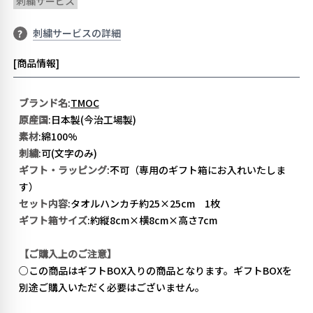
刺繍サービス
刺繍サービスの詳細
?
[商品情報]
ブランド名
:
TMOC
原産国
:日本製(今治工場製)
素材
:綿100%
刺繍
:可(文字のみ)
ギフト・ラッピング
:不可（専用のギフト箱にお入れいたしま
す）
セット内容
:タオルハンカチ約25×25cm 1枚
ギフト箱サイズ
:約縦8cm×横8cm×高さ7cm
【ご購入上のご注意】
○この商品はギフトBOX入りの商品となります。ギフトBOXを
別途ご購入いただく必要はございません。