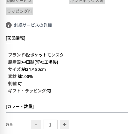
刺繍サービス
ギフトボックス可
ラッピング可
刺繍サービスの詳細
?
[商品情報]
ブランド名
:
ポケットモンスター
原産国
:中国製(弊社工場製)
サイズ
:約34×80cm
素材
:綿100%
刺繍
:可
ギフト・ラッピング
:可
[カラー・数量]
-
+
数量