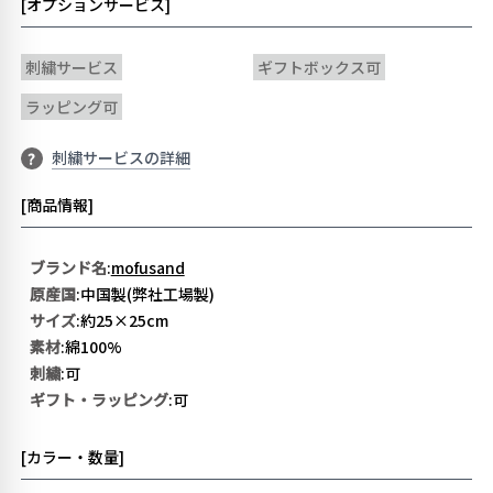
[オプションサービス]
刺繍サービス
ギフトボックス可
ラッピング可
刺繍サービスの詳細
?
[商品情報]
ブランド名
:
mofusand
原産国
:中国製(弊社工場製)
サイズ
:約25×25cm
素材
:綿100%
刺繍
:可
ギフト・ラッピング
:可
[カラー・数量]