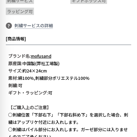
刺繍サービス
ギフトボックス可
ラッピング可
刺繍サービスの詳細
?
[商品情報]
ブランド名
:
mofusand
原産国
:中国製(弊社工場製)
サイズ
:約24×24cm
素材
:綿100%,刺繍部分ポリエステル100%
刺繍
:可
ギフト・ラッピング
:可
【ご購入上のご注意】
○刺繍位置「下部右下」「下部右斜め下」を選択した場合、刺
繍はアップリケ付近にお入れします。
○刺繍はパイル部分にお入れします。ガーゼ部分には入りませ
んのでご了承ください。