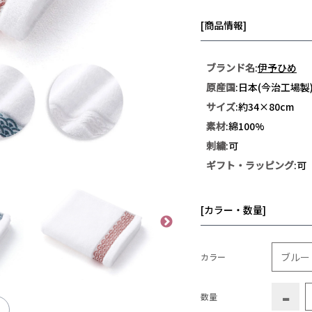
[商品情報]
ブランド名
:
伊予ひめ
原産国
:日本(今治工場製
サイズ
:約34×80cm
素材
:綿100%
刺繍
:可
ギフト・ラッピング
:可
[カラー・数量]
カラー
-
数量