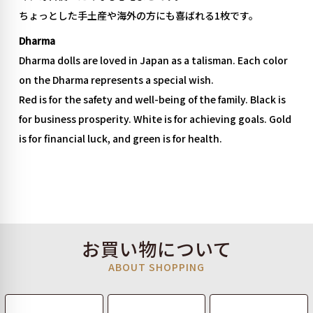
ちょっとした手土産や海外の方にも喜ばれる1枚です。
Dharma
Dharma dolls are loved in Japan as a talisman. Each color
on the Dharma represents a special wish.
Red is for the safety and well-being of the family. Black is
for business prosperity. White is for achieving goals. Gold
is for financial luck, and green is for health.
お買い物について
ABOUT SHOPPING