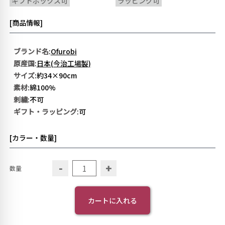
ギフトボックス可
ラッピング可
[商品情報]
ブランド名
:
Ofurobi
原産国
:
日本(今治工場製)
サイズ
:約34×90cm
素材
:綿100%
刺繍
:不可
ギフト・ラッピング
:可
[カラー・数量]
-
+
数量
カートに入れる