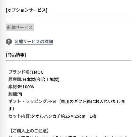
[オプションサービス]
刺繍サービス
刺繍サービスの詳細
?
[商品情報]
ブランド名
:
TMOC
原産国
:日本製(今治工場製)
素材
:綿100%
刺繍
:可
ギフト・ラッピング
:
不可（専用のギフト箱にお入れいたしま
す）
セット内容
:タオルハンカチ約25×25cm 1枚
【ご購入上のご注意】