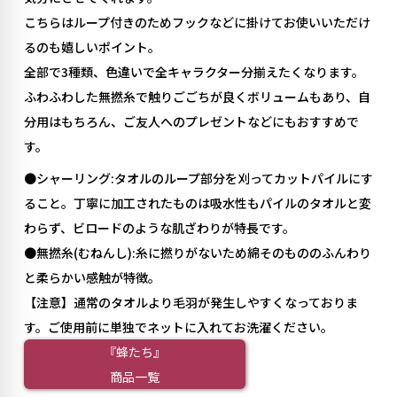
こちらはループ付きのためフックなどに掛けてお使いいただけ
るのも嬉しいポイント。
全部で3種類、色違いで全キャラクター分揃えたくなります。
ふわふわした無撚糸で触りごごちが良くボリュームもあり、自
分用はもちろん、ご友人へのプレゼントなどにもおすすめで
す。
●シャーリング:タオルのループ部分を刈ってカットパイルにす
ること。丁寧に加工されたものは吸水性もパイルのタオルと変
わらず、ビロードのような肌ざわりが特長です。
●無撚糸(むねんし):糸に撚りがないため綿そのもののふんわり
と柔らかい感触が特徴。
【注意】通常のタオルより毛羽が発生しやすくなっておりま
す。ご使用前に単独でネットに入れてお洗濯ください。
『蜂たち』
商品一覧