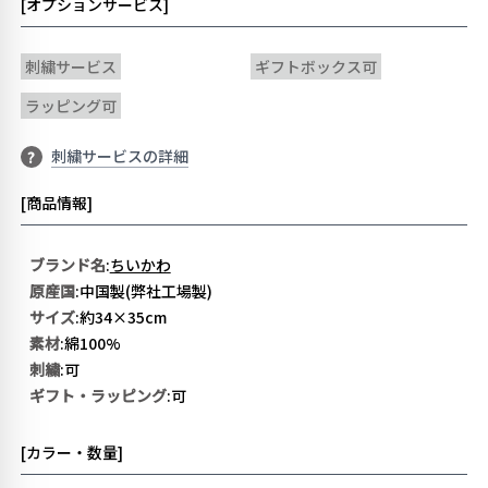
[オプションサービス]
刺繍サービス
ギフトボックス可
ラッピング可
刺繍サービスの詳細
?
[商品情報]
ブランド名
:
ちいかわ
原産国
:中国製(弊社工場製)
サイズ
:約34×35cm
素材
:綿100%
刺繍
:可
ギフト・ラッピング
:可
[カラー・数量]