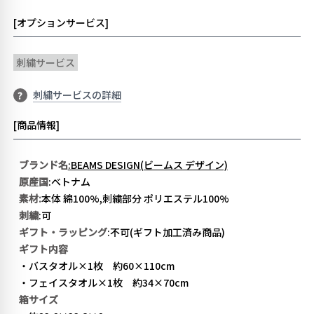
[オプションサービス]
刺繍サービス
刺繍サービスの詳細
?
[商品情報]
ブランド名
:BEAMS DESIGN(ビームス デザイン)
原産国
:ベトナム
素材:
本体 綿100%,刺繍部分 ポリエステル100%
刺繍
:可
ギフト・ラッピング
:不可(ギフト加工済み商品)
ギフト内容
・バスタオル×1枚 約60×110cm
・フェイスタオル×1枚 約34×70cm
箱サイズ