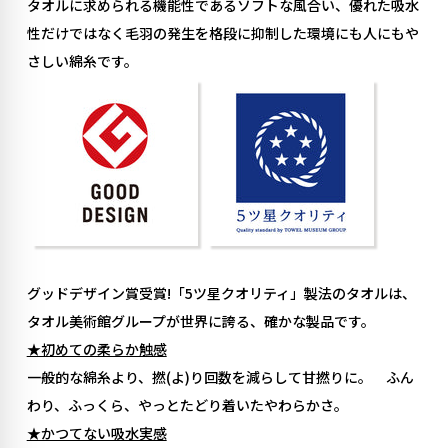
タオルに求められる機能性であるソフトな風合い、優れた吸水
性だけではなく毛羽の発生を格段に抑制した環境にも人にもや
さしい綿糸です。
グッドデザイン賞受賞!「5ツ星クオリティ」製法のタオルは、
タオル美術館グループが世界に誇る、確かな製品です。
★初めての柔らか触感
一般的な綿糸より、撚(よ)り回数を減らして甘撚りに。 ふん
わり、ふっくら、やっとたどり着いたやわらかさ。
★かつてない吸水実感