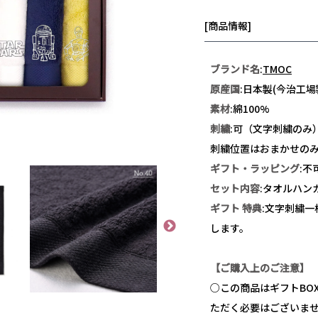
[商品情報]
ブランド名
:
TMOC
原産国
:日本製(今治工場
素材
:綿100%
刺繍
:可
（文字刺繍のみ
刺繍位置はおまかせの
ギフト・ラッピング
:不
セット内容
:タオルハンカ
ギフト 特典
:文字刺繍
します。
【ご購入上のご注意】
○この商品はギフトBO
ただく必要はございま