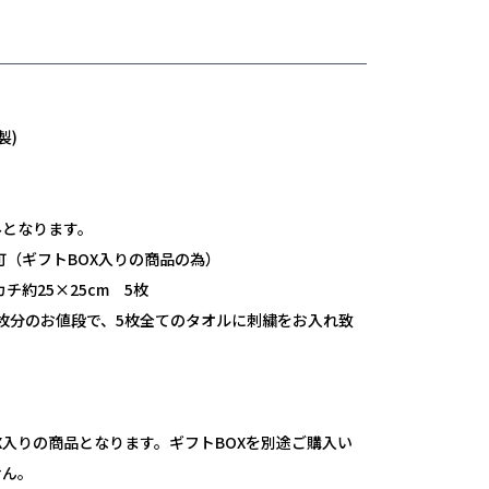
製)
）
みとなります。
可
（ギフトBOX入りの商品の為）
チ約25×25cm 5枚
一枚分のお値段で、5枚全てのタオルに刺繍をお入れ致
X入りの商品となります。ギフトBOXを別途ご購入い
せん。