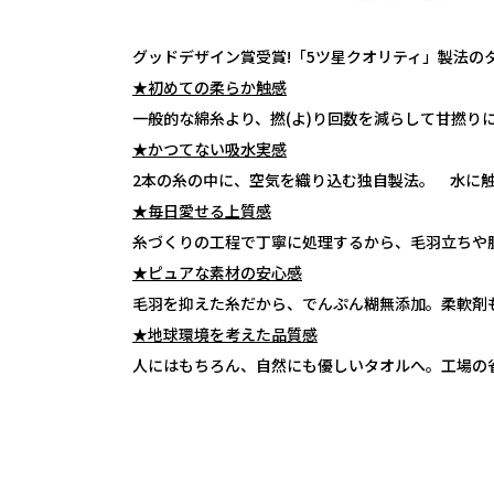
グッドデザイン賞受賞!「5ツ星クオリティ」製法の
★初めての柔らか触感
一般的な綿糸より、撚(よ)り回数を減らして甘撚
★かつてない吸水実感
2本の糸の中に、空気を織り込む独自製法。 水に
★毎日愛せる上質感
糸づくりの工程で丁寧に処理するから、毛羽立ちや
★ピュアな素材の安心感
毛羽を抑えた糸だから、でんぷん糊無添加。柔軟剤
★地球環境を考えた品質感
人にはもちろん、自然にも優しいタオルへ。工場の