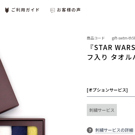
ご利用ガイド
お客様の声
商品コード
gift-swtm-th5
『STAR W
フ入り タオル
[オプションサービス]
刺繍サービス
刺繍サービスの詳細
?