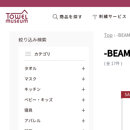
刺繍サービス
商品を探す
Top
›
-BEAM
絞り込み検索
-BEAM
カテゴリ
( 全 17件 )
+
タオル
+
マスク
+
キッチン
SA
+
ベビー・キッズ
+
寝具
+
アパレル