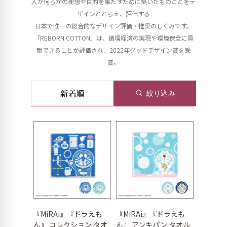
人が何らかの理想や目的を果たすために築いたものごとをデ
ザインととらえ、評価する
日本で唯一の総合的なデザイン評価・推奨のしくみです。
「REBORN COTTON」は、循環経済の実現や環境保全に貢
献できることが評価され、2022年グッドデザイン賞を受
賞。
新着順
絞り込み
『MiRAi』『ドラえも
『MiRAi』『ドラえも
ん』 コレクション タオ
ん』 アンキパン タオル