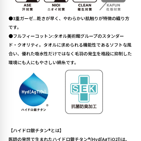
●3重ガーゼ...乾きが早く、やわらかい肌触りが特徴の織り方
です。
●フルフィーコットン:タオル美術館グループのスタンダー
ド・クオリティ。タオルに求められる機能性であるソフトな風
合い、優れた吸水性だけではなく毛羽の発生を格段に抑制した
環境にも人にもやさしい綿糸です。
【ハイドロ銀チタン®️とは】
医師の発想で生まれたハイドロ銀チタン®️(Hyd[AgTiO2])は、