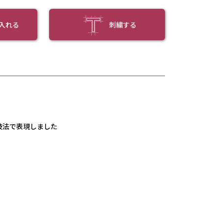
入れる
刺繍する
技法で
表現しました