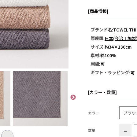
[商品情報]
ブランド名
:
TOWEL THI
原産国
:
日本(今治工場製
サイズ
:約34×130cm
素材
:綿100%
刺繍
:可
ギフト・ラッピング
:可
[カラー・数量]
カラー
-
数量