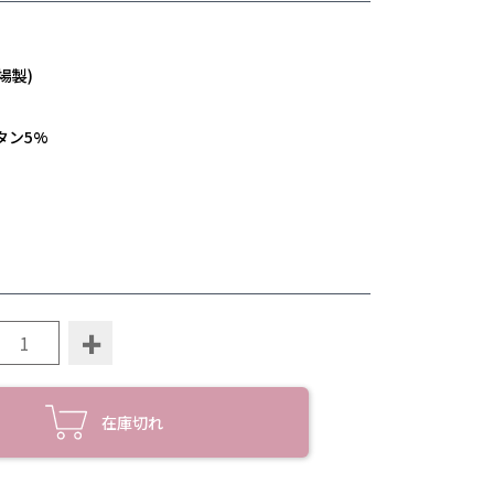
場製)
タン5%
+
在庫切れ