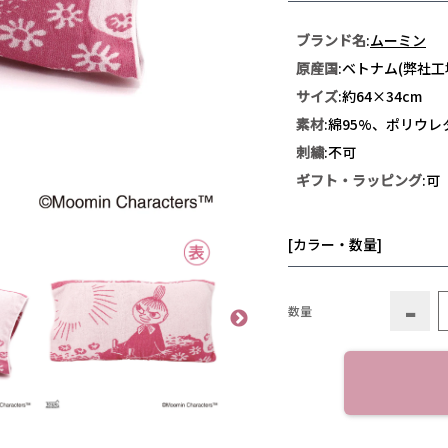
ブランド名
:
ムーミン
原産国
:ベトナム(弊社工
サイズ
:約64×34cm
素材
:綿95%、ポリウレ
刺繍
:不可
ギフト・ラッピング
:可
[カラー・数量]
-
数量