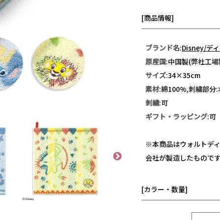
[商品情報]
ブランド名
:
Disney/
原産国
:中国製(弊社工場
サイズ
:34×35cm
素材
:綿100%,刺繍部分
刺繍
:可
ギフト・ラッピング
:可
※本商品はウォルトデ
会社が製造したもので
[カラー・数量]