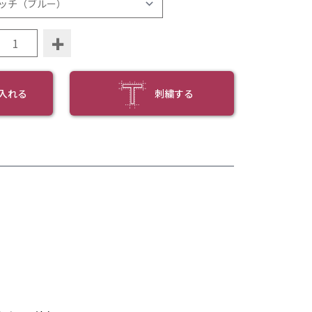
+
入れる
刺繍する