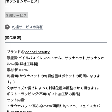
[オプションサービス]
刺繍サービス
刺繍サービスの詳細
?
[商品情報]
ブランド名
:
cococi beauty
原産国
:パイルバスドレス:ベトナム、サウナハット,サウナタオ
ル:中国(弊社工場製)
素材
:綿100%
刺繍
:可(サウナハットの刺繍位置はポケットの周囲になりま
す。)
文字サイズや長さによって刺繍位置は調整させて頂きます。
ギフト・ラッピング
:不可(ギフト加工済み商品)
セット内容
:
・サウナハット:高さ約25cm 頭回り約60cm、フェイスカバー:
約16cm×41cm