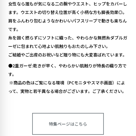
女性なら誰もが気になる二の腕やウエスト、ヒップをカバーし
ます。ウエストの切り替え位置が高く小柄な方も脚長効果◎。
肩をふんわり包むようなかわいいパフスリーブで動きも楽ちん
です。
糸
を固く撚らずにソフトに織った、やわらかな無撚糸ダブル
ガ
ーゼに包まれて心地よい肌触りもおたのしみ下さい。
ご結婚やご出産のお祝いなど贈り物にも大変喜ばれています。
●2重ガーゼ:乾きが早く、やわらかい肌触りが特長の織り方で
す。
※
商品の色はご覧になる環境（
PC
モニタやスマホ画面）によ
って、実物と若干異なる場合がございます。ご了承ください。
特集ページはこちら