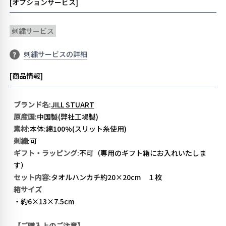
[オプションサービス]
刺繍サービス
刺繍サービスの詳細
?
[商品情報]
ブランド名
:
JILL STUART
原産国
:中国製(弊社工場製)
素材
:本体:綿100%(スリット糸使用)
刺繍
:可
ギフト・ラッピング
:不可（専用のギフト箱にお入れいたしま
す）
セット内容
:タオルハンカチ約20×20cm １枚
箱サイズ
・約6×13×7.5cm
【ご購入上のご注意】