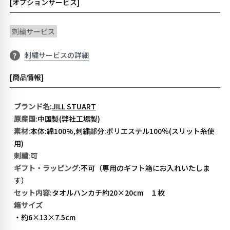
[オプションサービス]
刺繍サービス
刺繍サービスの詳細
?
[商品情報]
ブランド名
:
JILL STUART
原産国
:
中国製(弊社工場製)
素材
:本体:綿100%,刺繍部分:ポリエステル100％(スリット糸使
用)
刺繍
:可
ギフト・ラッピング
:不可（専用のギフト箱にお入れいたしま
す）
セット内容
:タオルハンカチ約20×20cm １枚
箱サイズ
・約6×13×7.5cm