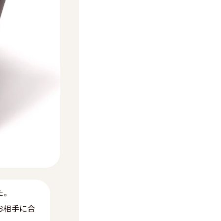
た。
お相手に合