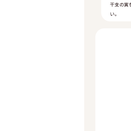
干支の寅
い。